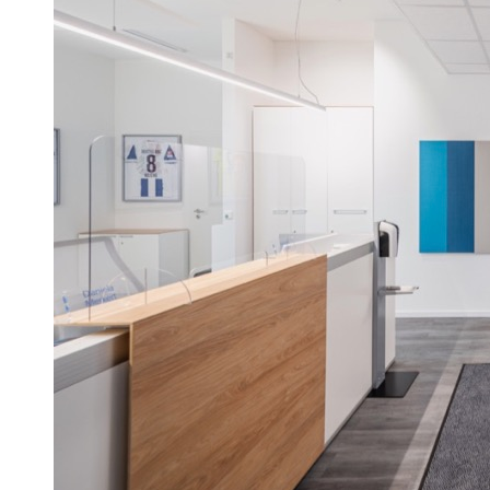
Infusionstherapien
Cryolight - hyperbare CO2-
Kältetherapie
Ernährungsmedizin
Medivid-Cryotherapie To-Go
Cellulite - kosmetische Behandlung mit
ESWT
Chirotherapie
Akupunktur/Akupressur
Individuelle Rückenbehandlungen