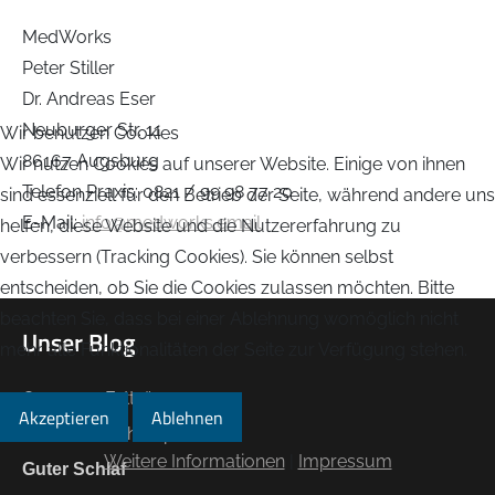
MedWorks
Peter Stiller
Dr. Andreas Eser
Neuburger Str. 11
Wir benutzen Cookies
86167 Augsburg
Wir nutzen Cookies auf unserer Website. Einige von ihnen
Telefon Praxis: 0821 / 99 98 77 20
sind essenziell für den Betrieb der Seite, während andere uns
E-Mail:
info@medworks.email
helfen, diese Website und die Nutzererfahrung zu
verbessern (Tracking Cookies). Sie können selbst
entscheiden, ob Sie die Cookies zulassen möchten. Bitte
beachten Sie, dass bei einer Ablehnung womöglich nicht
Unser Blog
mehr alle Funktionalitäten der Seite zur Verfügung stehen.
Omega 3-Fettsäuren
Akzeptieren
Ablehnen
Kälteschocktherapie
Weitere Informationen
|
Impressum
Guter Schlaf