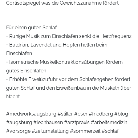
Cortisolspiegel was die Gewichtszunahme fördert.
Cryolight - hyperbare CO2-
Infusionstherapien
Kältetherapie
Für einen guten Schlaf:
Ernährungsmedizin
Medivid-Cryotherapie To-Go
• Ruhige Musik zum Einschlafen senkt die Herzfrequenz
• Baldrian, Lavendel und Hopfen helfen beim
Cellulite - kosmetische Behandlung mit
Chirotherapie
ESWT
Einschlafen
Akupunktur/Akupressur
• Isometrische Muskelkontraktionsübungen fördern
gutes Einschlafen
Individuelle Rückenbehandlungen
• Erhöhte Eiweißzufuhr vor dem Schlafengehen fördert
guten Schlaf und den Eiweißeinbau in die Muskeln über
Nacht
#medworksaugsburg #stiller #eser #friedberg #blog
#augsburg #lechhausen #arztpraxis #arbeitsmedizin
#vorsorge #zeitumstellung #sommerzeit #schlaf